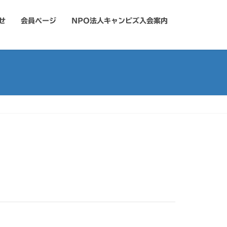
せ
会員ページ
NPO法人キャンピズ入会案内